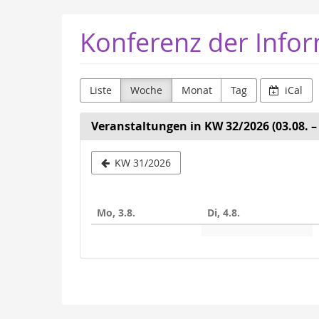
Zum
Konferenz der Infor
Haupt-
Inhalt
springen
Liste
Woche
Monat
Tag
iCal
Veranstaltungen in KW 32/2026 (03.08. – 
Woche
KW 31/2026
zur
Anzeige
Mo, 3.8.
Di, 4.8.
auswähle